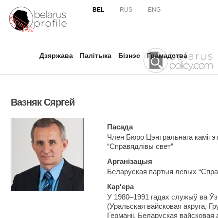
Skip to
BEL
RUS
ENG
main
content
Дзяржава
Палітыка
Бізнэс
Грамадства
Вазняк Сяргей
Пасада
Член Бюро Цэнтральнага камітэ
“Справядлівы свет”
Арганізацыя
Беларуская партыя левых “Спра
Кар'ера
У 1980–1991 гадах служыў ва Ў
(Уральская вайсковая акруга, Гр
Германіі, Беларуская вайсковая 