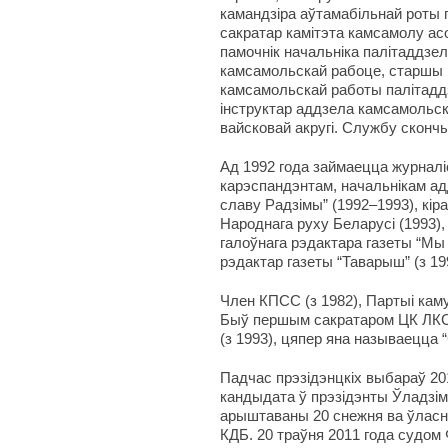
камандзіра аўтамабільнай роты 
сакратар камітэта камсамолу асо
памочнік начальніка палітаддзел
камсамольскай рабоце, старшы 
камсамольскай работы палітаддз
інструктар аддзела камсамольс
вайсковай акругі. Службу скончы
Ад 1992 года займаецца журнал
карэспандэнтам, начальнікам ад
славу Радзімы” (1992–1993), кі
Народнага руху Беларусі (1993)
галоўнага рэдактара газеты “Мы 
рэдактар ​​газеты “Таварыш” (з 19
Член КПСС (з 1982), Партыі каму
Быў першым сакратаром ЦК ЛКС
(з 1993), цяпер яна называецца 
Падчас прэзідэнцкіх выбараў 20
кандыдата ў прэзідэнты Ўладзім
арыштаваны 20 снежня ва ўласн
КДБ. 20 траўня 2011 года судом