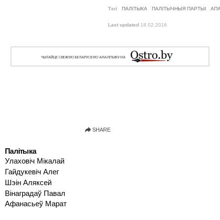
Тэгі
ПАЛІТЫКА
ПАЛІТЫЧНЫЯ ПАРТЫІ
АП
Last updated
18.02.2016
Палітыка
Улаховіч Мікалай
Гайдукевіч Алег
Шэін Аляксей
Вінаградаў Павал
Афанасьеў Марат