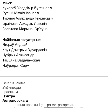
Мінск
Кухароў Уладзімір Яўгеньевіч
Русый Міхаіл Іванавіч
Турчын Аляксандр Генрыхавіч
Ізраілевіч Аркадзь Львовіч
Золатава Марына Юр'еўна
Найбольш папулярныя
Ягораў Андрэй
Крук Дзмітрый Эдуардавіч
Чубрык Аляксандр
Таццяна Вадалажская
Наўродскі Серж
Belarus Profile
з’яўляецца
праектам
Цэнтра
Астрагорскага
Іншыя праекы Цэнтра Астрагорскага: