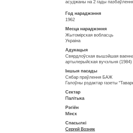
асуджаны на 2 гады пазбаўлення
Год нараджэння
1962
Месца нараджэння
Жытомірская вобласць
Украіна
Адукацыя
Свярдлоўская вышэйшая ваенна-
артылерыйская вучэльня (1984)
Іншыя пасады
Сябар праўлення БАЖ
Галоўны рэдактар газеты “Тава
Сектар
Палітыка
Рэгіён
Мінск
Спасылкі
Сергей Возняк