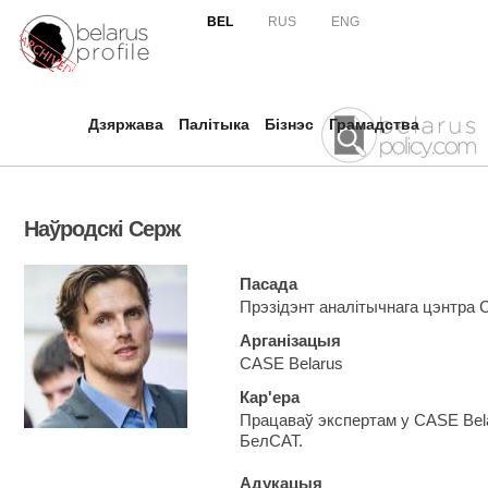
Skip to
BEL
RUS
ENG
main
content
Дзяржава
Палітыка
Бізнэс
Грамадства
Наўродскі Серж
Пасада
Прэзідэнт аналітычнага цэнтра 
Арганізацыя
CASE Belarus
Кар'ера
Працаваў экспертам у CASE Bela
БелСАТ.
Адукацыя