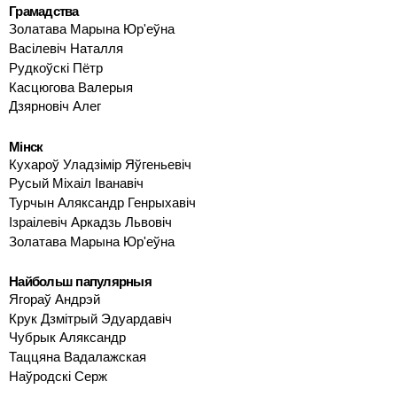
Грамадства
Золатава Марына Юр'еўна
Васілевіч Наталля
Рудкоўскі Пётр
Касцюгова Валерыя
Дзярновіч Алег
Мінск
Кухароў Уладзімір Яўгеньевіч
Русый Міхаіл Іванавіч
Турчын Аляксандр Генрыхавіч
Ізраілевіч Аркадзь Львовіч
Золатава Марына Юр'еўна
Найбольш папулярныя
Ягораў Андрэй
Крук Дзмітрый Эдуардавіч
Чубрык Аляксандр
Таццяна Вадалажская
Наўродскі Серж