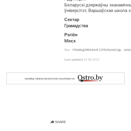
Беларускі дзяржаўны эканамічны
ўніверсітэт, Варшаўская школа э
Сектар
Грамадства
Рэгіён
Мінск
Тэгі
ГРАМАДЗЯНСКАЯ СУПОЛЬНАСЦЬ
АНА
Last updated
22.09.2015