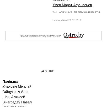
Умер Марат Афанасьев
Тэгі
АПАЗІЦЫЯ
ПАЛІТЫЧНЫЯ ПАРТЫІ
Last updated
27.02.2017
Палітыка
Улаховіч Мікалай
Гайдукевіч Алег
Шэін Аляксей
Вінаградаў Павал