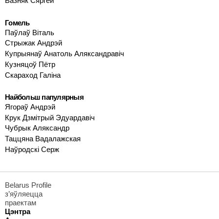
Вазняк Сяргей
Гомель
Паўлаў Віталь
Стрыжак Андрэй
Купрыянаў Анатоль Аляксандравіч
Кузняцоў Пётр
Скараход Галіна
Найбольш папулярныя
Ягораў Андрэй
Крук Дзмітрый Эдуардавіч
Чубрык Аляксандр
Таццяна Вадалажская
Наўродскі Серж
Belarus Profile
з’яўляецца
праектам
Цэнтра