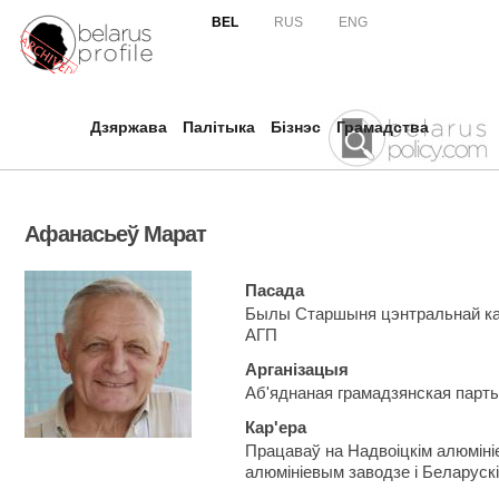
Skip to
BEL
RUS
ENG
main
content
Дзяржава
Палітыка
Бізнэс
Грамадства
Афанасьеў Марат
Пасада
Былы Старшыня цэнтральнай кант
АГП
Арганізацыя
Аб'яднаная грамадзянская парт
Кар'ера
Працаваў на Надвоіцкім алюміні
алюмініевым заводзе і Беларуск