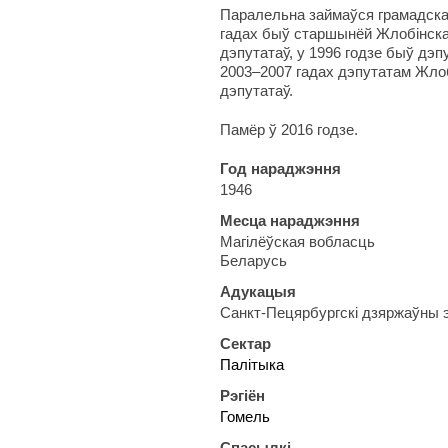
Паралельна займаўся грамадска
гадах быў старшынёй Жлобінска
дэпутатаў, у 1996 годзе быў дэп
2003–2007 гадах дэпутатам Жлоб
дэпутатаў.
Памёр ў 2016 годзе.
Год нараджэння
1946
Месца нараджэння
Магілёўская вобласць
Беларусь
Адукацыя
Санкт-Пецярбургскі дзяржаўны э
Сектар
Палітыка
Рэгіён
Гомель
Спасылкі