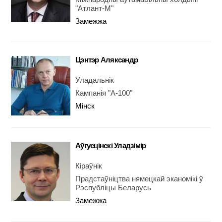
"Атлант-М"
Замежжа
Цэнтэр Аляксандр
Уладальнік
Кампанія "А-100"
Мінск
Аўгусцінскі Уладзімір
Кіраўнік
Прадстаўніцтва нямецкай эканомікі ў
Рэспубліцы Беларусь
Замежжа