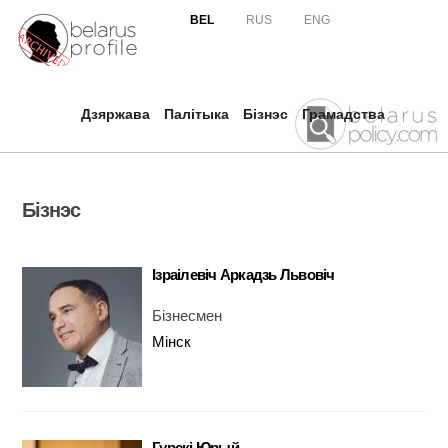
Skip to
BEL
RUS
ENG
main
content
Дзяржава
Палітыка
Бізнэс
Грамадства
Бізнэс
Ізраілевіч Аркадзь Львовіч
Бізнесмен
Мінск
Гурскі Юрый