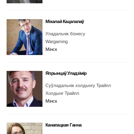
Мікалай Кацэлапаў
Уладальнік бізнесу
Wargaming
Мінск
Япрынцаў Уладзімір
Суўладальнік холдынгу Трайпл
Холдынг Трайпл
Мінск
Канапацкая Ганна