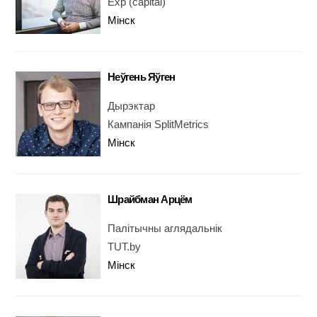
Exp (capital)
Мінск
Неўгень Яўген
Дырэктар
Кампанія SplitMetrics
Мінск
Шрайбман Арцём
Палітычны аглядальнік
TUT.by
Мінск