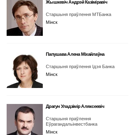
Жышкевіч Андрэй Казіміравіч
Старшыня праўлення МТБанка
Мінск
Папушава Алена Міхайлаўна
Старшыня праўлення Ідэя Банка
Мінск
Драгун Уладзімір Аляксеевіч
Старшыня праўлення
Еўрагандальінвестбанка
Мінск