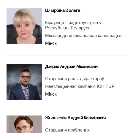
Шчэрбіна Вольга
Кіраўніца Прадстаўніцтва ў
Рэспубліцы Беларусь
Міжнародная фінансавая карпарацыя
Мінск
Дзерах Андрэй Міхайлавіч
Старшыня рады дырэктараў
Інвестыцыйная кампанія ЮНІТЭР
Мінск
Жышкевіч Андрэй Казіміравіч
Старшыня праўлення