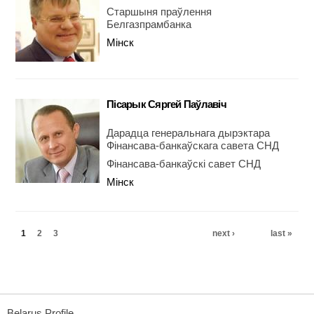
Старшыня праўлення
Белгазпрамбанка
Мінск
Пісарык Сяргей Паўлавіч
Дарадца генеральнага дырэктара
Фінансава-банкаўскага савета СНД
Фінансава-банкаўскі савет СНД
Мінск
Pages
1
2
3
next ›
last »
Belarus Profile