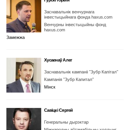
Заснавальнік венчурнага
інвестыцыйнага фонда haxus.com
Венчурны інвестыцыйны фонд
haxus.com
Замежжа
Хусаенаў Алег
Заснавальнік кампаніі "Зубр Капітал"
Кампанія "Зубр Капитал"
Мінск
Савіцкі Сяргей
Генеральны дырэктар
Міжнародны аўтамабільны холдынг