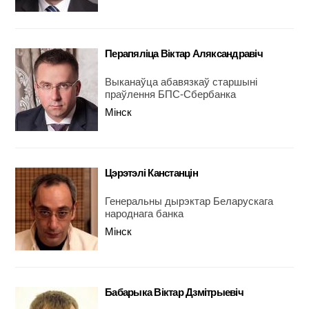
Перапяліца Віктар Аляксандравіч
Выканаўца абавязкаў старшыні
праўлення БПС-Сбербанка
Мінск
Цэрэтэлі Канстанцін
Генеральны дырэктар Беларускага
народнага банка
Мінск
Бабарыка Віктар Дзмітрыевіч