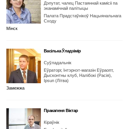
Дэпутат, чалец Пастаяннай камісіі па
эканамічнай палітыцы
Палата Прадстаўнікоў Нацыянальнага
Сходу
Мінск
Васілька Ўладзімір
Суўладальнік
Еўраторг, Інтэрнэт-магазін Еўраопт,
Дысконтны клуб, Налібокі (Расія),
Ipsun (Літва)
Замежжа
Пракапеня Віктар
Кіраўнік