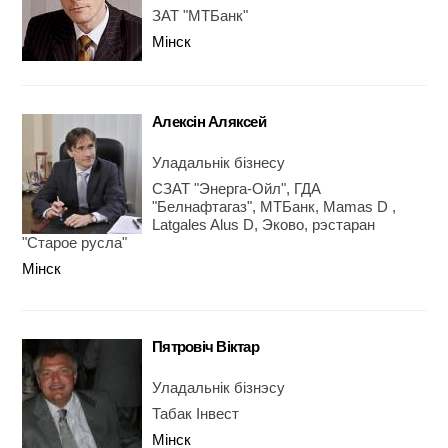
ЗАТ "МТБанк"
Мінск
Алексін Аляксей
Уладальнік бізнесу
СЗАТ "Энерга-Ойл", ГДА
"Белнафтагаз", МТБанк, Mamas D ,
Latgales Alus D, Эково, рэстаран
"Старое русла"
Мінск
Пятровіч Віктар
Уладальнік бізнэсу
Табак Інвест
Мінск