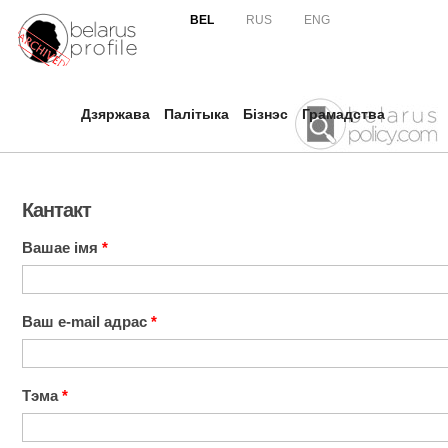
Skip to
BEL
RUS
ENG
main
content
Дзяржава
Палітыка
Бізнэс
Грамадства
Кантакт
Вашае імя
*
Ваш e-mail адрас
*
Тэма
*