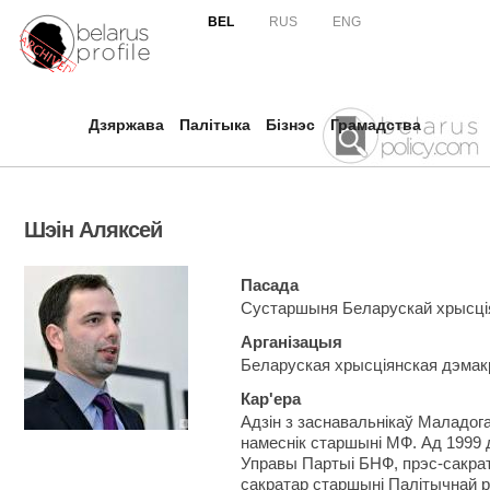
Skip to
BEL
RUS
ENG
main
content
Дзяржава
Палітыка
Бізнэс
Грамадства
Шэін Аляксей
Пасада
Сустаршыня Беларускай хрысці
Арганізацыя
Беларуская хрысціянская дэма
Кар'ера
Адзін з заснавальнікаў Маладога 
намеснік старшыні МФ. Ад 1999 д
Управы Партыі БНФ, прэс-сакрата
сакратар старшыні Палітычнай 