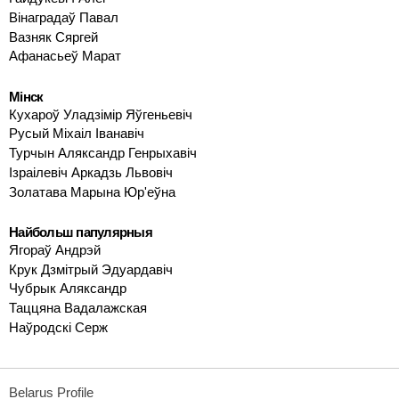
Вінаградаў Павал
Вазняк Сяргей
Афанасьеў Марат
Мінск
Кухароў Уладзімір Яўгеньевіч
Русый Міхаіл Іванавіч
Турчын Аляксандр Генрыхавіч
Ізраілевіч Аркадзь Львовіч
Золатава Марына Юр'еўна
Найбольш папулярныя
Ягораў Андрэй
Крук Дзмітрый Эдуардавіч
Чубрык Аляксандр
Таццяна Вадалажская
Наўродскі Серж
Belarus Profile