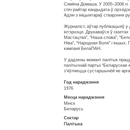
Сямёна Домаша. У 2005–2006 гг. 
спіч-райтар кандыдата ў прэзідэ
Адзін з ініцыятараў стварэння ру
Журналіст, аўтар публікацыяў у
інтэрнэце. Друкаваўся ў газетах 
Мастацтва”, “Наша слова”, “Бе
Ніва”, “Народная Воля” і іншых
кампаніі БелаПАН.
У дадзены момант палітык прац
палітычнай партыі “Беларуская 
з’яўляецца сустаршынёй яе арга
Год нараджэння
1976
Месца нараджэння
Мінск
Беларусь
Сектар
Палітыка