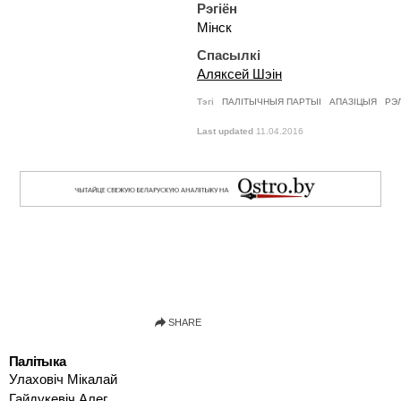
Рэгіён
Мінск
Спасылкі
Аляксей Шэін
Тэгі
ПАЛІТЫЧНЫЯ ПАРТЫІ
АПАЗІЦЫЯ
РЭЛ
Last updated
11.04.2016
Палітыка
Улаховіч Мікалай
Гайдукевіч Алег