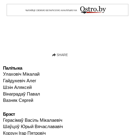
Палітыка
Улаховіч Мікалай
Гайдукевіч Алег
Шэін Аляксей
Вінаградаў Павал
Вазняк Сяргей
Брэст
Герасімаў Васіль Мікалаевіч
Шаўцоў Юрый Вячаслававіч
Корзун Ігар Пятровіч