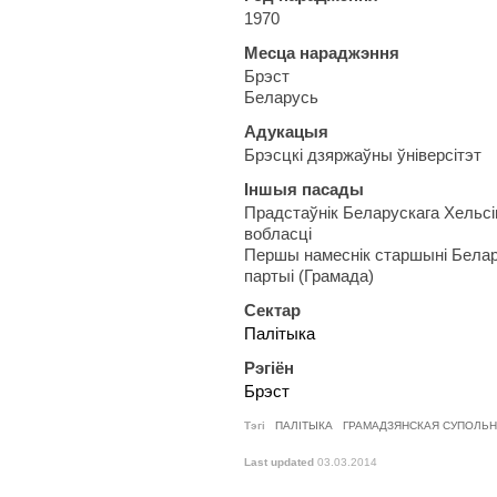
1970
Месца нараджэння
Брэст
Беларусь
Адукацыя
Брэсцкі дзяржаўны ўніверсітэт
Іншыя пасады
Прадстаўнік Беларускага Хельсі
вобласці
Першы намеснік старшыні Бела
партыі (Грамада)
Сектар
Палітыка
Рэгіён
Брэст
Тэгі
ПАЛІТЫКА
ГРАМАДЗЯНСКАЯ СУПОЛЬ
Last updated
03.03.2014