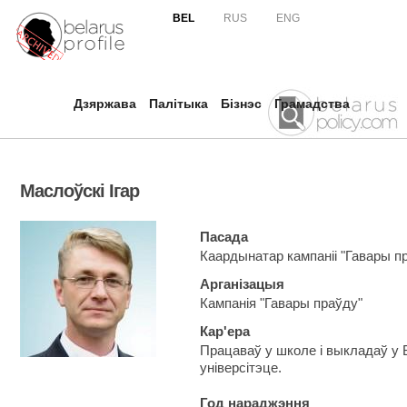
Skip to
BEL
RUS
ENG
main
content
Дзяржава
Палітыка
Бізнэс
Грамадства
Маслоўскі Ігар
Пасада
Каардынатар кампаніі "Гавары п
Арганізацыя
Кампанія "Гавары праўду"
Кар'ера
Працаваў у школе і выкладаў у
універсітэце.
Год нараджэння