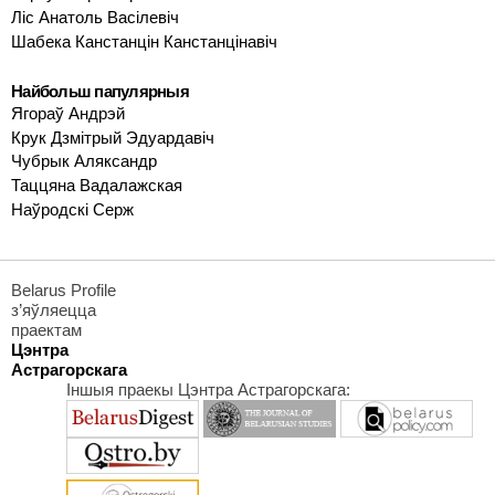
Ліс Анатоль Васілевіч
Шабека Канстанцін Канстанцінавіч
Найбольш папулярныя
Ягораў Андрэй
Крук Дзмітрый Эдуардавіч
Чубрык Аляксандр
Таццяна Вадалажская
Наўродскі Серж
Belarus Profile
з’яўляецца
праектам
Цэнтра
Астрагорскага
Іншыя праекы Цэнтра Астрагорскага: