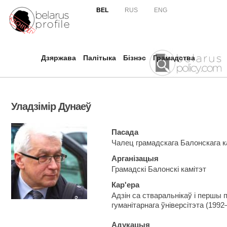
Skip to
BEL
RUS
ENG
main
content
Дзяржава
Палітыка
Бізнэс
Грамадства
Уладзімір Дунаеў
Пасада
Чалец грамадскага Балонскага к
Арганізацыя
Грамадскі Балонскі камітэт
Кар'ера
Адзін са стваральнікаў і першы 
гуманітарнага ўніверсітэта (1992
Адукацыя