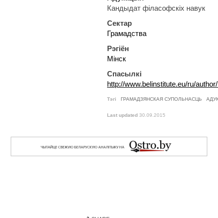
Кандыдат філасофскіх навук
Сектар
Грамадства
Рэгіён
Мінск
Спасылкі
http://www.belinstitute.eu/ru/author
Тэгі
ГРАМАДЗЯНСКАЯ СУПОЛЬНАСЦЬ
АДУ
Last updated
30.09.2015