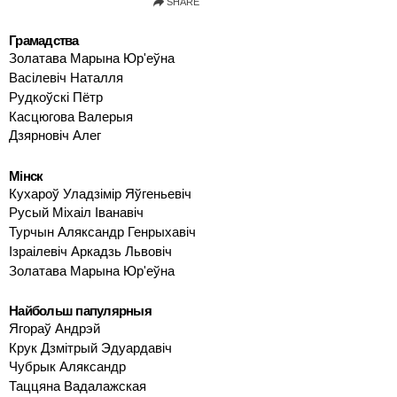
Грамадства
Золатава Марына Юр'еўна
Васілевіч Наталля
Рудкоўскі Пётр
Касцюгова Валерыя
Дзярновіч Алег
Мінск
Кухароў Уладзімір Яўгеньевіч
Русый Міхаіл Іванавіч
Турчын Аляксандр Генрыхавіч
Ізраілевіч Аркадзь Львовіч
Золатава Марына Юр'еўна
Найбольш папулярныя
Ягораў Андрэй
Крук Дзмітрый Эдуардавіч
Чубрык Аляксандр
Таццяна Вадалажская