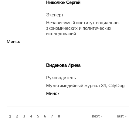
Николюк Сергей
Эксперт
Независимый институт социально-
экономических и политических
исследований
Минск
Виданова Ирина
Руководитель
Мультимедийный журнал 34, CityDog
Минск
Pages
1
2
3
4
5
6
7
8
next ›
last »