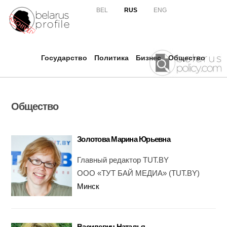
Skip to
BEL
RUS
ENG
main
content
Государство
Политика
Бизнес
Общество
Общество
Золотова Марина Юрьевна
Главный редактор TUT.BY
ООО «ТУТ БАЙ МЕДИА» (TUT.BY)
Минск
Василевич Наталья