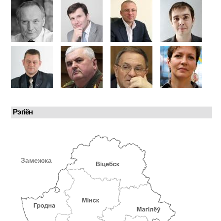
Рэгіён
Замежжа