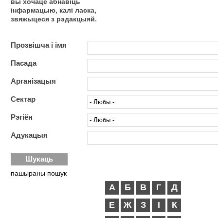
вы хочаце абнавіць
інфармацыю, калі ласка,
звяжыцеся з рэдакцыяй.
Прозвішча і імя
Пасада
Арганізацыя
Сектар
Рэгіён
Адукацыя
пашыраны пошук
А
Б
В
Г
Д
Е
Ж
З
І
К