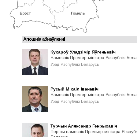
Апошнія абнаўленні
Кухароў Уладзімір Яўгеньевіч
Намеснік Прэм'ер-міністра Рэспублікі Бел
Урад Рэспублікі Беларусь
Русый Міхаіл Іванавіч
Намеснік Прэм'ер-міністра Рэспублікі Бел
Урад Рэспублікі Беларусь
Турчын Аляксандр Генрыхавіч
Першы намеснік Прэмьер-міністра Рэспубл
Беларусь