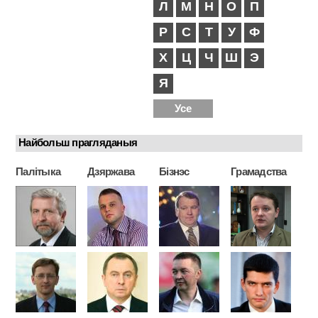
Л
М
Н
О
П
Р
С
Т
У
Ф
Х
Ц
Ч
Ш
Э
Я
Усе
Найбольш прагляданыя
Палітыка
Дзяржава
Бізнэс
Грамадства