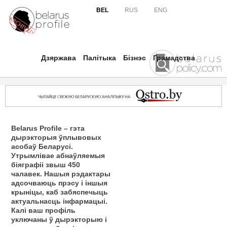
Skip to
BEL
RUS
ENG
main
content
Дзяржава
Палітыка
Бізнэс
Грамадства
Belarus Profile – гэта
дырэкторыя ўплывовых
асобаў Беларусі.
Утрымлівае абнаўляемыя
біяграфіі звыш 450
чалавек. Нашыя рэдактары
адсочваюць прэсу і іншыя
крыніцы, каб забяспечыць
актуальнасць інфармацыі.
Калі ваш профіль
уключаны ў дырэкторыю і